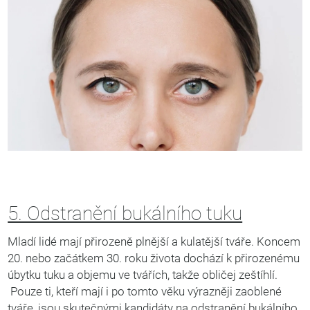
5. Odstranění bukálního tuku
Mladí lidé mají přirozeně plnější a kulatější tváře. Koncem
20. nebo začátkem 30. roku života dochází k přirozenému
úbytku tuku a objemu ve tvářích, takže obličej zeštíhlí.
Pouze ti, kteří mají i po tomto věku výrazněji zaoblené
tváře, jsou skutečnými kandidáty na odstranění bukálního