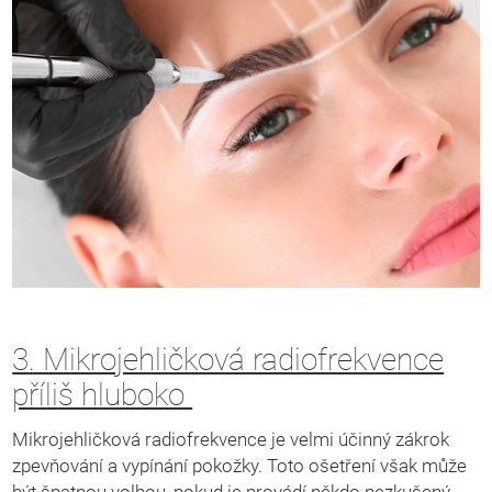
3. Mikrojehličková radiofrekvence
příliš hluboko
Mikrojehličková radiofrekvence je velmi účinný zákrok
zpevňování a vypínání pokožky. Toto ošetření však může
být špatnou volbou, pokud je provádí někdo nezkušený.