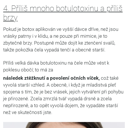
4. Příliš mnoho botulotoxinu a příliš
brzy
Pokud je botox aplikován ve vyšší dávce dříve, než jsou
vrásky patrny i v klidu, a ne pouze při mimice, je to
zbytečně brzy. Postupně může dojít ke ztenčení svalů,
takže pokožka čela vypadá tenčí a obecně starší.
Příliš velká dávka botulotoxinu na čele může vést k
poklesu obočí; to má za
následek ztěžknutí a povolení očních víček,
což také
vyvolá starší vzhled. A obecně, i když je mladistvá pleť
spojena s tím, že je bez vrásek, jejich vytváření při pohybu
je přirozené. Zcela zmrzlá tvář vypadá drsně a zcela
nepřirozeně, a to opět vyvolá dojem, že vypadáte starší
než ve skutečnosti jste.