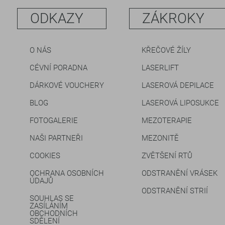
ODKAZY
ZÁKROKY
O NÁS
KŘEČOVÉ ŽÍLY
CÉVNÍ PORADNA
LASERLIFT
DÁRKOVÉ VOUCHERY
LASEROVÁ DEPILACE
BLOG
LASEROVÁ LIPOSUKCE
FOTOGALERIE
MEZOTERAPIE
NAŠI PARTNEŘI
MEZONITĚ
COOKIES
ZVĚTŠENÍ RTŮ
OCHRANA OSOBNÍCH
ODSTRANĚNÍ VRÁSEK
ÚDAJŮ
ODSTRANĚNÍ STRIÍ
SOUHLAS SE
ZASÍLÁNÍM
OBCHODNÍCH
SDĚLENÍ