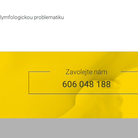
 lymfologickou problematiku
Zavolejte nám
606 048 188