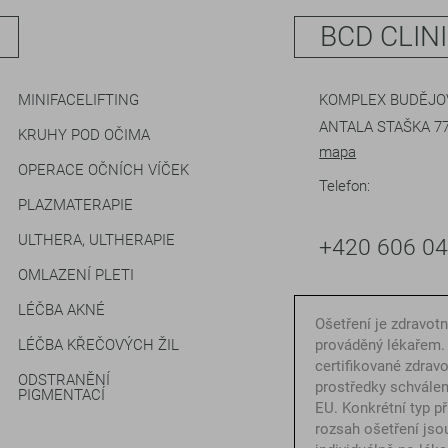
BCD CLIN
MINIFACELIFTING
KOMPLEX BUDĚJOV
ANTALA STAŠKA 77
KRUHY POD OČIMA
mapa
OPERACE OČNÍCH VÍČEK
Telefon:
PLAZMATERAPIE
ULTHERA, ULTHERAPIE
+420 606 0
OMLAZENÍ PLETI
LÉČBA AKNÉ
Ošetření je zdravot
LÉČBA KŘEČOVÝCH ŽIL
prováděný lékařem.
certifikované zdrav
ODSTRANĚNÍ
prostředky schválen
PIGMENTACÍ
EU. Konkrétní typ př
rozsah ošetření jso