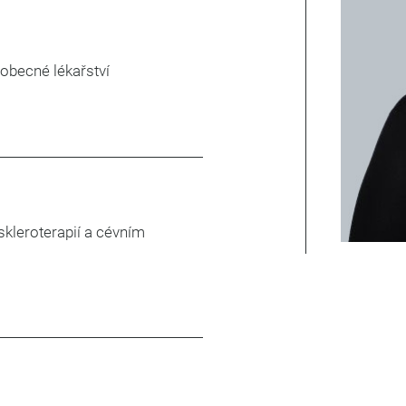
eobecné lékařství
skleroterapií a cévním