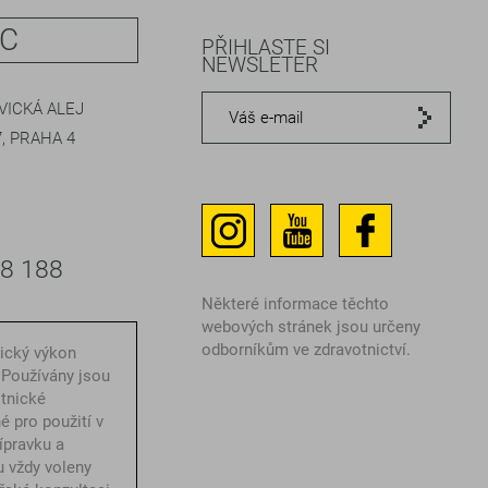
IC
PŘIHLASTE SI
NEWSLETER
ICKÁ ALEJ
, PRAHA 4
48 188
Některé informace těchto
webových stránek jsou určeny
odborníkům ve zdravotnictví.
nický výkon
 Používány jsou
otnické
é pro použití v
ípravku a
u vždy voleny