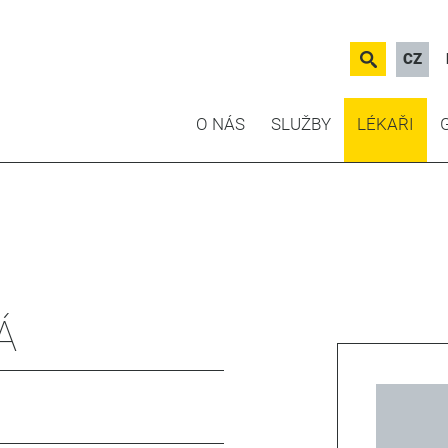
CZ
O NÁS
SLUŽBY
LÉKAŘI
Á