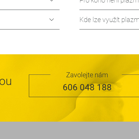
Pro koho není plazm
Kde lze využít plazm
Zavolejte nám
nou
606 048 188