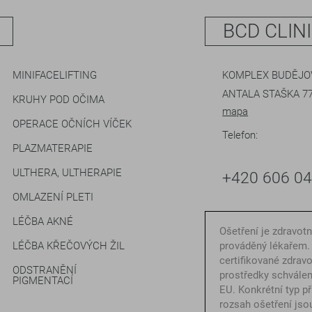
BCD CLIN
MINIFACELIFTING
KOMPLEX BUDĚJOV
ANTALA STAŠKA 77
KRUHY POD OČIMA
mapa
OPERACE OČNÍCH VÍČEK
Telefon:
PLAZMATERAPIE
ULTHERA, ULTHERAPIE
+420 606 0
OMLAZENÍ PLETI
LÉČBA AKNÉ
Ošetření je zdravot
LÉČBA KŘEČOVÝCH ŽIL
prováděný lékařem.
certifikované zdrav
ODSTRANĚNÍ
prostředky schválen
PIGMENTACÍ
EU. Konkrétní typ př
rozsah ošetření jso