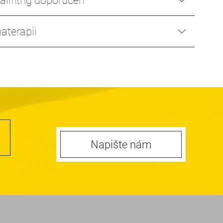
alifitng doporučen
aterapii
Napište nám