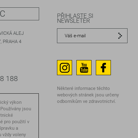
IC
PŘIHLASTE SI
NEWSLETER
ICKÁ ALEJ
, PRAHA 4
48 188
Některé informace těchto
webových stránek jsou určeny
odborníkům ve zdravotnictví.
nický výkon
 Používány jsou
otnické
é pro použití v
ípravku a
u vždy voleny