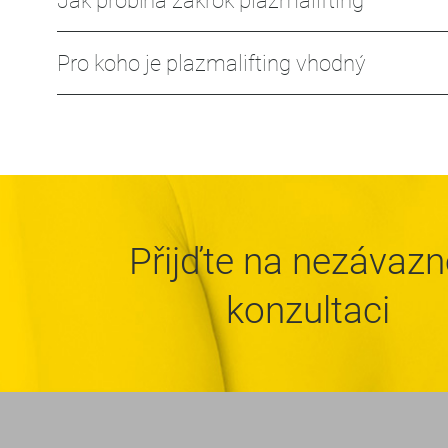
Jak probíhá zákrok plazmalifting
Pro koho je plazmalifting vhodný
Přijďte na nezávaz
konzultaci