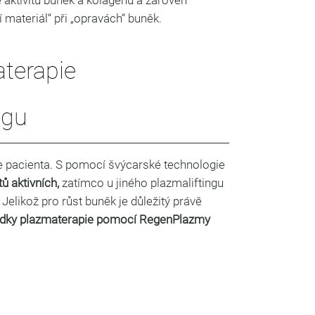
e aktivitu buněk a kolagenu a zároveň
 materiál“ při „opravách“ buněk.
aterapie
ngu
ve pacienta. S pomocí švýcarské technologie
ů aktivních,
zatímco u jiného plazmaliftingu
Jelikož pro růst buněk je důležitý právě
edky plazmaterapie pomocí RegenPlazmy