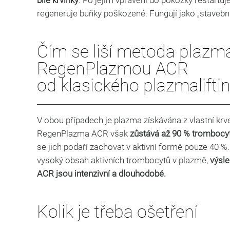
bílé krvinky
. Po jejím vpravení do pokožky restartuj
regeneruje buňky poškozené. Fungují jako „stavební
Čím se liší metoda plazm
RegenPlazmou ACR
od klasického plazmalifti
V obou případech je plazma získávána z vlastní kr
RegenPlazma ACR však
zůstává až 90 % trombocyt
se jich podaří zachovat v aktivní formě pouze 40 %. 
vysoký obsah aktivních trombocytů v plazmě,
výsl
ACR jsou intenzivní a dlouhodobé.
Kolik je třeba ošetření