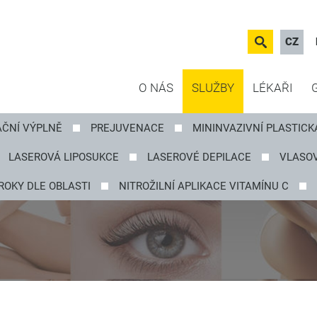
CZ
O NÁS
SLUŽBY
LÉKAŘI
AČNÍ VÝPLNĚ
PREJUVENACE
MININVAZIVNÍ PLASTICK
LASEROVÁ LIPOSUKCE
LASEROVÉ DEPILACE
VLASOV
ROKY DLE OBLASTI
NITROŽILNÍ APLIKACE VITAMÍNU C