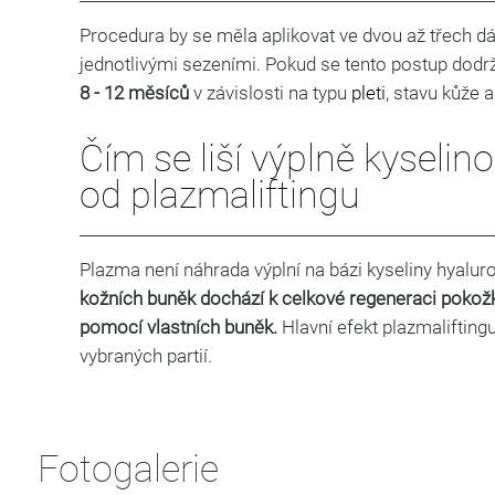
Procedura by se měla aplikovat ve dvou až třech dá
jednotlivými sezeními. Pokud se tento postup dodrží
8 - 12 měsíců
v závislosti na typu
pleti
, stavu kůže a
Čím se liší výplně kyseli
od plazmaliftingu
Plazma není náhrada výplní na bázi kyseliny hyalur
kožních buněk dochází k celkové regeneraci pokož
pomocí vlastních buněk.
Hlavní efekt plazmalifting
vybraných partií.
Fotogalerie