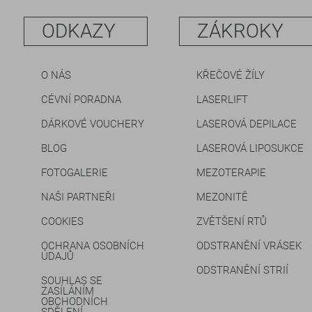
ODKAZY
ZÁKROKY
O NÁS
KŘEČOVÉ ŽÍLY
CÉVNÍ PORADNA
LASERLIFT
DÁRKOVÉ VOUCHERY
LASEROVÁ DEPILACE
BLOG
LASEROVÁ LIPOSUKCE
FOTOGALERIE
MEZOTERAPIE
NAŠI PARTNEŘI
MEZONITĚ
COOKIES
ZVĚTŠENÍ RTŮ
OCHRANA OSOBNÍCH
ODSTRANĚNÍ VRÁSEK
ÚDAJŮ
ODSTRANĚNÍ STRIÍ
SOUHLAS SE
ZASÍLÁNÍM
OBCHODNÍCH