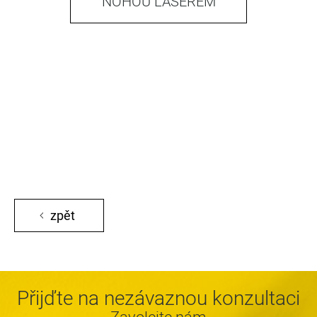
NOHOU LASEREM
zpět
Přijďte na nezávaznou konzultaci
Zavolejte nám