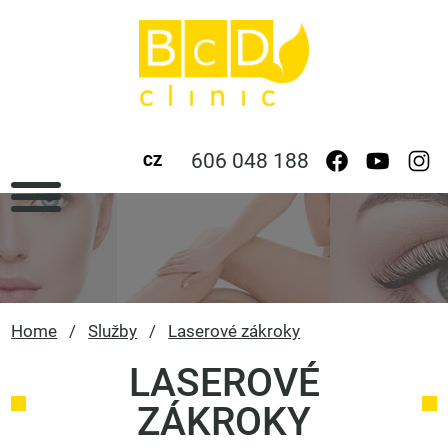
606 048 188
CZ
Home
/
Služby
/
Laserové zákroky
LASEROVÉ
ZÁKROKY