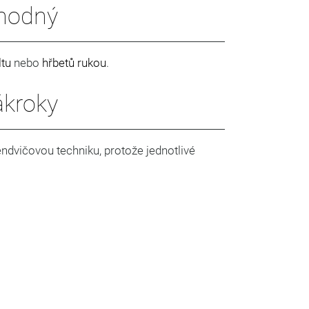
vhodný
ltu
nebo
hřbetů rukou
.
ákroky
ndvičovou techniku, protože jednotlivé