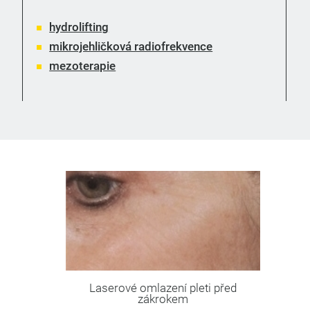
hydrolifting
mikrojehličková radiofrekvence
mezoterapie
Laserové omlazení pleti před
zákrokem