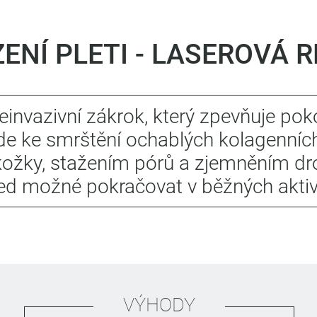
ENÍ PLETI - LASEROVÁ 
einvazivní zákrok, který zpevňuje pok
e ke smrštění ochablých kolagenních 
ožky, stažením pórů a zjemněním dr
ned možné pokračovat v běžných aktiv
VÝHODY