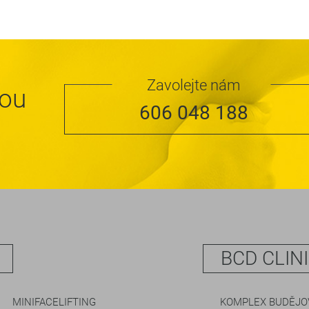
Zavolejte nám
nou
606 048 188
BCD CLIN
MINIFACELIFTING
KOMPLEX BUDĚJOV