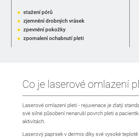
stažení pórů
zjemnění drobných
vrásek
zpevnění pokožky
zpomalení ochabnutí pleti
Co je laserové omlazení pl
Laserové omlazení pleti - rejuvenace je zlatý standa
své silné působení nenaruší povrch pleti a pacien
aktivitách.
Laserový paprsek v dermis díky své vysoké teplotě