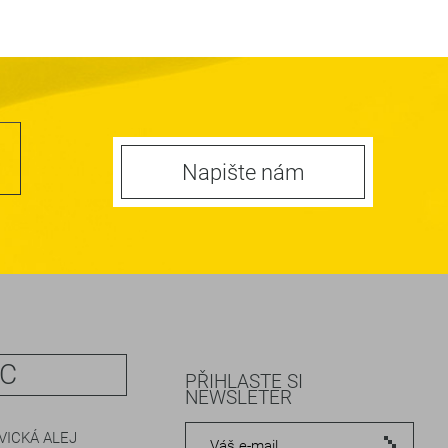
Napište nám
IC
PŘIHLASTE SI
NEWSLETER
ICKÁ ALEJ