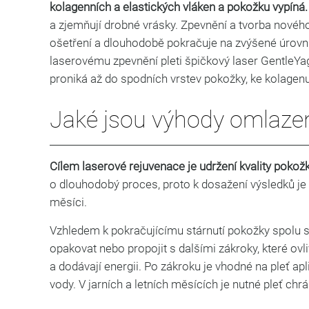
kolagenních a elastických vláken a pokožku vypíná.
a zjemňují drobné vrásky. Zpevnění a tvorba novéh
ošetření a dlouhodobě pokračuje na zvýšené úrovn
laserovému zpevnění pleti špičkový laser GentleYag
proniká až do spodních vrstev pokožky, ke kolagenu
Jaké jsou výhody omlazen
Cílem laserové rejuvenace je udržení kvality pokožk
o dlouhodobý proces, proto k dosažení výsledků je 
měsíci.
Vzhledem k pokračujícímu stárnutí pokožky spolu s
opakovat nebo propojit s dalšími zákroky, které ovliv
a dodávají energii. Po zákroku je vhodné na pleť 
vody. V jarních a letních měsících je nutné pleť chr