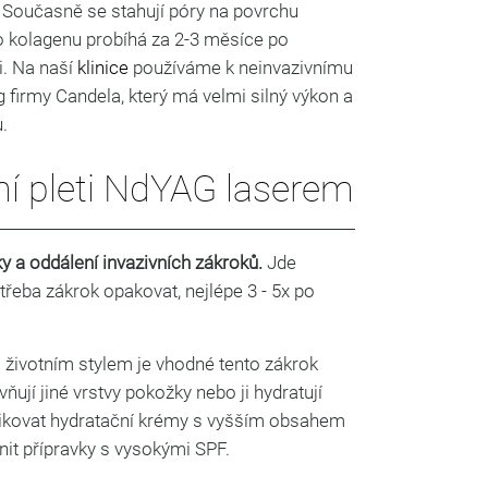
Současně se stahují póry na povrchu
o kolagenu probíhá za 2-3 měsíce po
i. Na naší
klinice
používáme k neinvazivnímu
 firmy Candela, který má velmi silný výkon a
.
í pleti NdYAG laserem
y a oddálení invazivních zákroků.
Jde
třeba zákrok opakovat, nejlépe 3 - 5x po
 životním stylem je vhodné tento zákrok
ňují jiné vrstvy pokožky nebo ji hydratují
aplikovat hydratační krémy s vyšším obsahem
ánit přípravky s vysokými SPF.