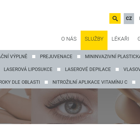
CZ
O NÁS
SLUŽBY
LÉKAŘI
AČNÍ VÝPLNĚ
PREJUVENACE
MININVAZIVNÍ PLASTICK
LASEROVÁ LIPOSUKCE
LASEROVÉ DEPILACE
VLASOV
ROKY DLE OBLASTI
NITROŽILNÍ APLIKACE VITAMÍNU C