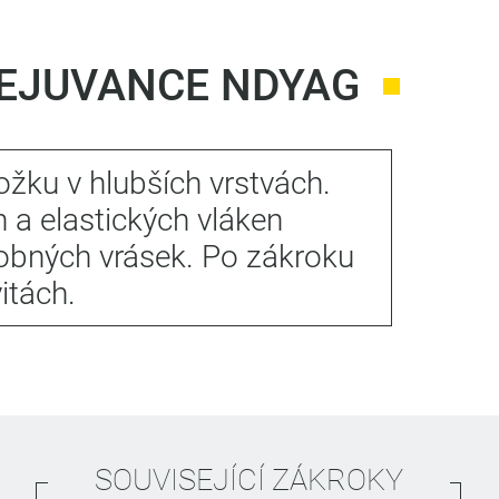
REJUVANCE NDYAG
ožku v hlubších vrstvách.
a elastických vláken
obných vrásek. Po zákroku
itách.
SOUVISEJÍCÍ ZÁKROKY