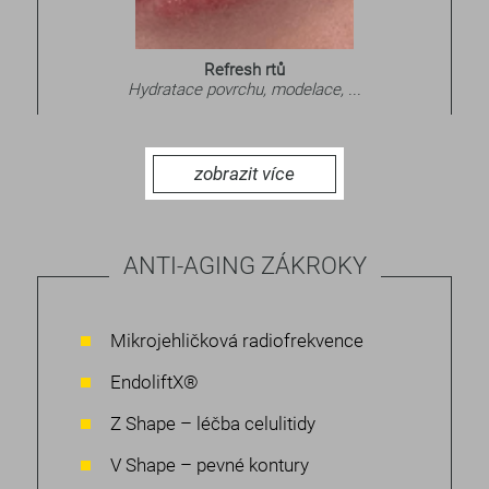
Refresh rtů
Hydratace povrchu, modelace, ...
zobrazit více
ANTI-AGING ZÁKROKY
Mikrojehličková radiofrekvence
EndoliftX®
Z Shape – léčba celulitidy
V Shape – pevné kontury