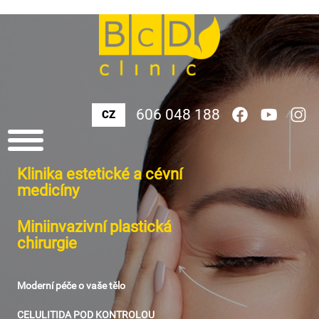
606 048 188
CZ
Klinika estetické a cévní
medicíny
Miniinvazivní plastická
chirurgie
Moderní péče o vaše tělo
CELULITIDA POD KONTROLOU