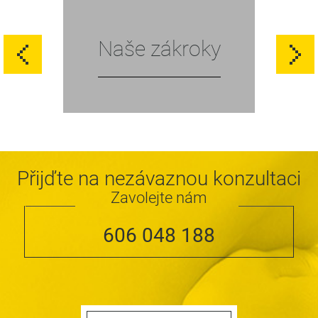
Naše zákroky
Přijďte na nezávaznou konzultaci
Zavolejte nám
606 048 188