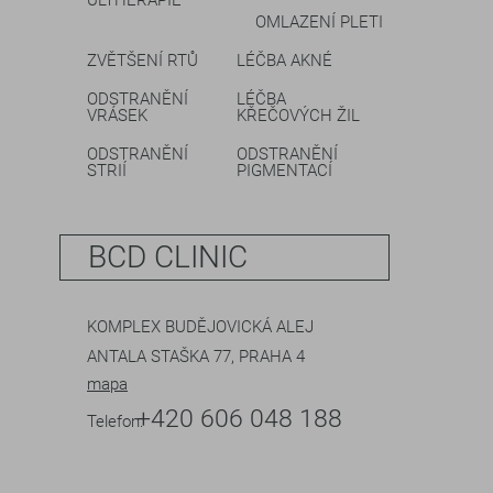
ULTHERAPIE
OMLAZENÍ PLETI
ZVĚTŠENÍ RTŮ
LÉČBA AKNÉ
ODSTRANĚNÍ
LÉČBA
VRÁSEK
KŘEČOVÝCH ŽIL
ODSTRANĚNÍ
ODSTRANĚNÍ
STRIÍ
PIGMENTACÍ
BCD CLINIC
KOMPLEX BUDĚJOVICKÁ ALEJ
ANTALA STAŠKA 77, PRAHA 4
mapa
+420 606 048 188
Telefon: