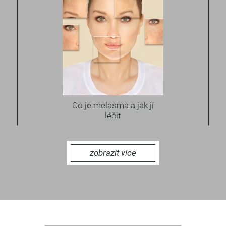
Co je melasma a jak jí
léčit
zobrazit více