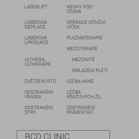
LASERLIFT
KRUHY POD
OČIMA
LASEROVÁ
OPERACE OČNÍCH
DEPILACE
VÍČEK
LASEROVÁ
PLAZMATERAPIE
LIPOSUKCE
MEZOTERAPIE
ULTHERA,
MEZONITĚ
ULTHERAPIE
OMLAZENÍ PLETI
ZVĚTŠENÍ RTŮ
LÉČBA AKNÉ
ODSTRANĚNÍ
LÉČBA
VRÁSEK
KŘEČOVÝCH ŽIL
ODSTRANĚNÍ
ODSTRANĚNÍ
STRIÍ
PIGMENTACÍ
BCD CLINIC