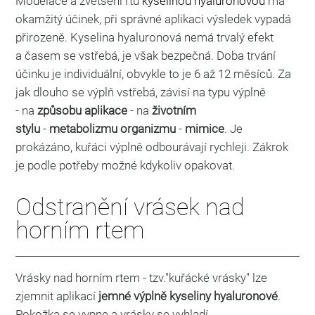
Modelace a zvětšení rtů
kyselinou hyaluronovou
má
okamžitý účinek, při správné aplikaci výsledek vypadá
přirozeně. Kyselina hyaluronová nemá trvalý efekt
a časem se vstřebá, je však bezpečná. Doba trvání
účinku je individuální, obvykle to je 6 až 12 měsíců. Za
jak dlouho se výplň vstřebá, závisí na typu výplně
- na
způsobu aplikace
- na
životním
stylu
-
metabolizmu organizmu
-
mimice
. Je
prokázáno, kuřáci výplně odbourávají rychleji. Zákrok
je podle potřeby možné kdykoliv opakovat.
Odstranění vrásek nad
horním rtem
Vrásky nad horním rtem - tzv."kuřácké vrásky" lze
zjemnit aplikací
jemné výplně kyseliny hyaluronové
.
Pokožka se vypne a vrásky se vyhladí.