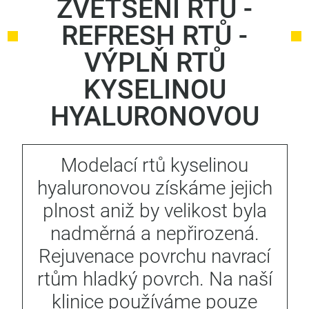
ZVĚTŠENÍ RTŮ -
REFRESH RTŮ -
VÝPLŇ RTŮ
KYSELINOU
HYALURONOVOU
Modelací rtů kyselinou
hyaluronovou získáme jejich
plnost aniž by velikost byla
nadměrná a nepřirozená.
Rejuvenace povrchu navrací
rtům hladký povrch. Na naší
klinice používáme pouze