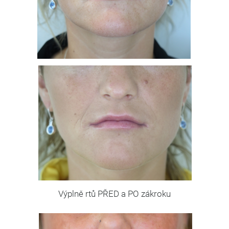
Výplně rtů PŘED a PO zákroku