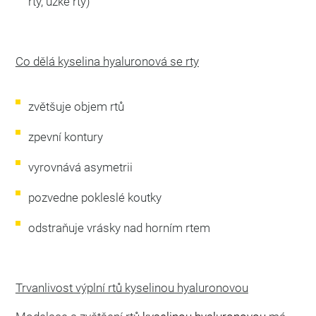
rty, úzké rty)
Co dělá kyselina hyaluronová se rty
zvětšuje objem rtů
zpevní kontury
vyrovnává asymetrii
pozvedne pokleslé koutky
odstraňuje vrásky nad horním rtem​
Trvanlivost výplní rtů kyselinou hyaluronovou