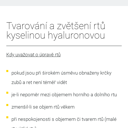
Tvarování a zvětšení rtů
kyselinou hyaluronovou
Kdy uvažovat o úpravě rtů
pokud jsou při širokém úsměvu obnaženy krčky
zubů a ret není téměř vidět
je-li nepoměr mezi objemem horního a dolního rtu
zmenšil-li se objem rtů věkem
při nespokojenosti s objemem či tvarem rtů (malé