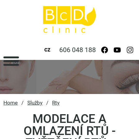
606 048 188
CZ
Home
/
Služby
/
Rty
MODELACE A
OMLAZENÍ RTŮ -