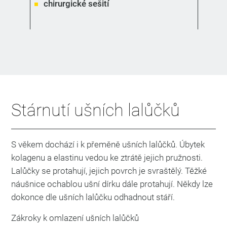
chirurgické sešití
Stárnutí ušních lalůčků
S věkem dochází i k přeměně ušních lalůčků. Úbytek
kolagenu a elastinu vedou ke ztrátě jejich pružnosti.
Lalůčky se protahují, jejich povrch je svraštělý. Těžké
náušnice ochablou ušní dírku dále protahují. Někdy lze
dokonce dle ušních lalůčku odhadnout stáří.
Zákroky k omlazení ušních lalůčků