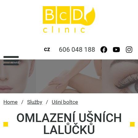
606 048 188
CZ
Home
/
Služby
/
Ušní boltce
OMLAZENÍ UŠNÍCH
LALŮČKŮ