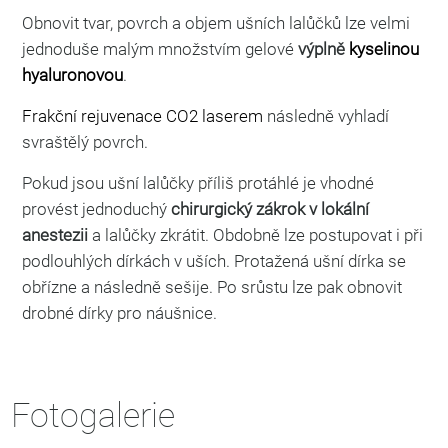
Obnovit tvar, povrch a objem ušních lalůčků lze velmi
jednoduše malým množstvím gelové
výplně
kyselinou
hyaluronovou
.
Frakční rejuvenace CO2 laserem
následně vyhladí
svraštělý povrch.
Pokud jsou ušní lalůčky příliš protáhlé je vhodné
provést jednoduchý
chirurgický zákrok v lokální
anestezii
a lalůčky zkrátit. Obdobně lze postupovat i při
podlouhlých dírkách v uších. Protažená ušní dírka se
obřízne a následně sešije. Po srůstu lze pak obnovit
drobné dírky pro náušnice.
Fotogalerie