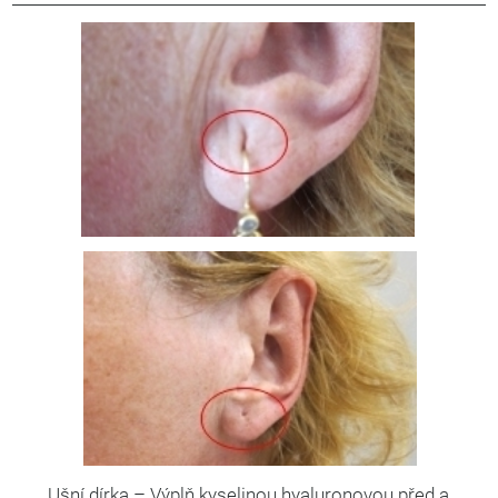
Ušní dírka – Výplň kyselinou hyaluronovou před a