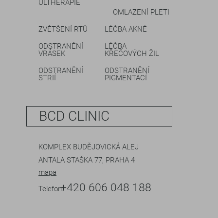
ULTHERAPIE
OMLAZENÍ PLETI
ZVĚTŠENÍ RTŮ
LÉČBA AKNÉ
ODSTRANĚNÍ
LÉČBA
VRÁSEK
KŘEČOVÝCH ŽIL
ODSTRANĚNÍ
ODSTRANĚNÍ
STRIÍ
PIGMENTACÍ
BCD CLINIC
KOMPLEX BUDĚJOVICKÁ ALEJ
ANTALA STAŠKA 77, PRAHA 4
mapa
+420 606 048 188
Telefon: