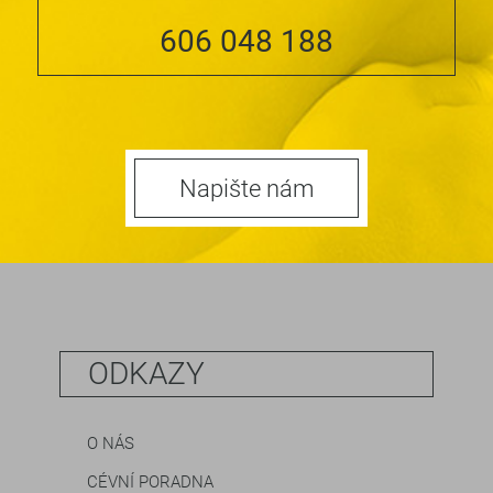
606 048 188
Napište nám
ODKAZY
O NÁS
CÉVNÍ PORADNA