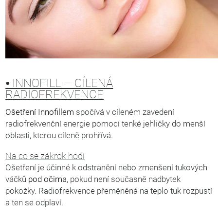
⦁ INNOFILL – CÍLENÁ
RADIOFREKVENCE
Ošetření Innofillem
spočívá v cíleném zavedení
radiofrekvenční energie pomocí tenké jehličky do menší
oblasti, kterou cíleně prohřívá.
Na co se zákrok hodí
Ošetření je účinné k odstranění nebo zmenšení tukových
váčků
pod očima
, pokud není současně nadbytek
pokožky. Radiofrekvence přeměněná na teplo tuk rozpustí
a ten se odplaví.