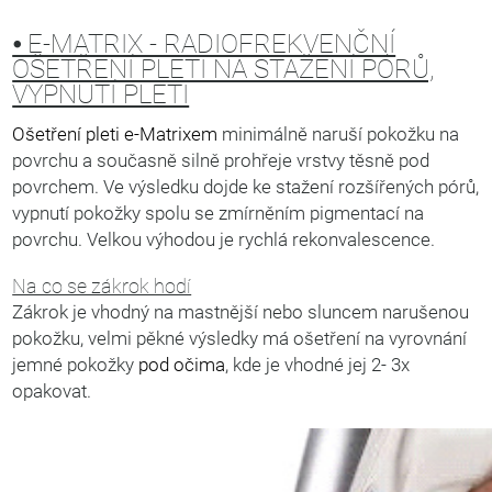
⦁ E-MATRIX - RADIOFREKVENČNÍ
OŠETŘENÍ PLETI NA STAŽENÍ PÓRŮ,
VYPNUTÍ PLETI
Ošetření pleti e-Matrixem
minimálně naruší pokožku na
povrchu a současně silně prohřeje vrstvy těsně pod
povrchem. Ve výsledku dojde ke stažení rozšířených pórů,
vypnutí pokožky spolu se zmírněním pigmentací na
povrchu. Velkou výhodou je rychlá rekonvalescence.
Na co se zákrok hodí
Zákrok je vhodný na mastnější nebo sluncem narušenou
pokožku, velmi pěkné výsledky má ošetření na vyrovnání
jemné pokožky
pod očima
, kde je vhodné jej 2- 3x
opakovat.