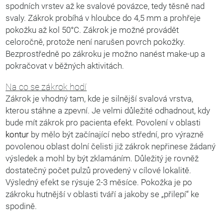
spodních vrstev až ke svalové povázce, tedy těsně nad
svaly. Zákrok probíhá v hloubce do 4,5 mm a prohřeje
pokožku až kol 50°C. Zákrok je možné provádět
celoročně, protože není narušen povrch pokožky.
Bezprostředně po zákroku je možno nanést make-up a
pokračovat v běžných aktivitách.
Na co se zákrok hodí
Zákrok je vhodný tam, kde je silnější svalová vrstva,
kterou stáhne a zpevní. Je velmi důležité odhadnout, kdy
bude mít zákrok pro pacienta efekt. Povolení v oblasti
kontur
by mělo být začínající nebo střední, pro výrazně
povolenou oblast dolní čelisti již zákrok nepřinese žádaný
výsledek a mohl by být zklamáním. Důležitý je rovněž
dostatečný počet pulzů provedený v cílové lokalitě.
Výsledný efekt se rýsuje 2-3 měsíce. Pokožka je po
zákroku hutnější v oblasti tváří a jakoby se „přilepí“ ke
spodině.