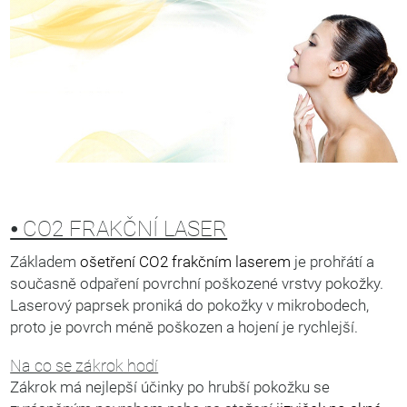
⦁ CO2 FRAKČNÍ LASER
Základem
ošetření CO2 frakčním laserem
je prohřátí a
současně odpaření povrchní poškozené vrstvy pokožky.
Laserový paprsek proniká do pokožky v mikrobodech,
proto je povrch méně poškozen a hojení je rychlejší.
Na co se zákrok hodí
Zákrok má nejlepší účinky po hrubší pokožku se