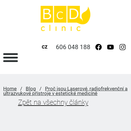
606 048 188
CZ
Home
/
Blog
/
Proč jsou Laserové, radiofrekvenční a
ultrazvukové přístroje v estetické medicíně
Zpět na všechny články