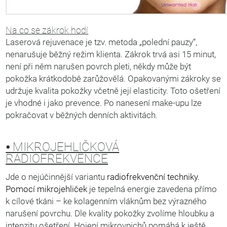
Na co se zákrok hodí
Laserová rejuvenace je tzv. metoda „polední pauzy“,
nenarušuje běžný režim klienta. Zákrok trvá asi 15 minut,
není při něm narušen povrch pleti, někdy může být
pokožka krátkodobě zarůžovělá. Opakovanými zákroky se
udržuje kvalita pokožky včetně její elasticity. Toto ošetření
je vhodné i jako prevence. Po nanesení make-upu lze
pokračovat v běžných denních aktivitách.
⦁ MIKROJEHLIČKOVÁ
RADIOFREKVENCE
Jde o nejúčinnější variantu
radiofrekvenční techniky.
Pomocí mikrojehliček
je tepelná energie zavedena přímo
k cílové tkáni – ke kolagenním vláknům bez výrazného
narušení povrchu. Dle kvality pokožky zvolíme hloubku a
intenzitu ošetření. Hojení mikrovpichů pomáhá k ještě