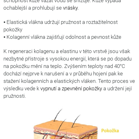
schopnost kůže vázat vodu se snižuje. Kůže vypadá
ochablejší a prohlubují se
vrásky
.
⦁ Elastická vlákna udržují pružnost a roztažitelnost
pokožky
⦁ Kolagenní vlákna zajišťují odolnost a pevnost kůže
K regeneraci kolagenu a elastinu v této vrstvě jsou však
nezbytné přístroje s vysokou energií, která se po dopadu
na pokožku mění na teplo. Zvýšením teploty nad 40°C
dochází nejprve k narušení a v průběhu hojení pak ke
stažení kolagenních a elastických vláken. Tento proces ve
výsledku vede k
vypnutí a zpevnění pokožky
a udržení její
pružnosti.