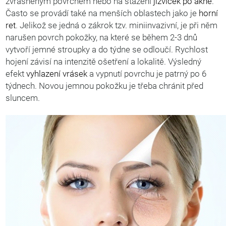
zvrásněným povrchem nebo na stažení
jizviček po akné
.
Často se provádí také na menších oblastech jako je
horní
ret
. Jelikož se jedná o zákrok tzv. miniinvazivní, je při něm
narušen povrch pokožky, na které se během 2-3 dnů
vytvoří jemné stroupky a do týdne se odloučí. Rychlost
hojení závisí na intenzitě ošetření a lokalitě. Výsledný
efekt
vyhlazení vrásek
a vypnutí povrchu je patrný po 6
týdnech. Novou jemnou pokožku je třeba chránit před
sluncem.