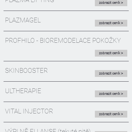
zobrazit ceník >
PLAZMAGEL
zobrazit ceník >
PROFHILO - BIOREMODELACE POKOŽKY
zobrazit ceník >
SKINBOOSTER
zobrazit ceník >
ULTHERAPIE
zobrazit ceník >
VITAL INJECTOR
zobrazit ceník >
VÝPLNĚ ELLANSE (tekuté nitě)