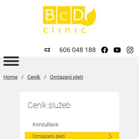
606 048 188
CZ
Home
/
Ceník
/
Omlazení pleti
Ceník služeb
Konzultace
Omlazení pleti