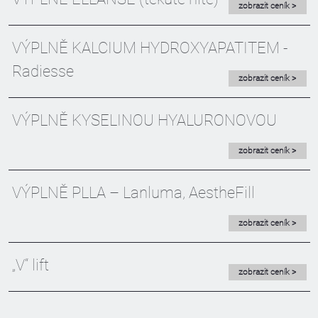
zobrazit ceník >
VÝPLNĚ KALCIUM HYDROXYAPATITEM -
Radiesse
zobrazit ceník >
VÝPLNĚ KYSELINOU HYALURONOVOU
zobrazit ceník >
VÝPLNĚ PLLA – Lanluma, AestheFill
zobrazit ceník >
„V“ lift
zobrazit ceník >