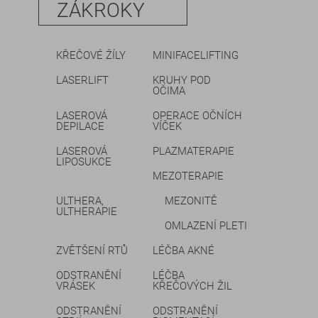
ZÁKROKY
KŘEČOVÉ ŽÍLY
MINIFACELIFTING
LASERLIFT
KRUHY POD
OČIMA
LASEROVÁ
OPERACE OČNÍCH
DEPILACE
VÍČEK
LASEROVÁ
PLAZMATERAPIE
LIPOSUKCE
MEZOTERAPIE
ULTHERA,
MEZONITĚ
ULTHERAPIE
OMLAZENÍ PLETI
ZVĚTŠENÍ RTŮ
LÉČBA AKNÉ
ODSTRANĚNÍ
LÉČBA
VRÁSEK
KŘEČOVÝCH ŽIL
ODSTRANĚNÍ
ODSTRANĚNÍ