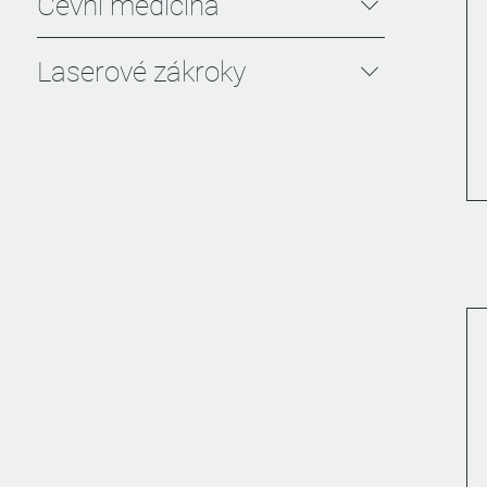
Cévní medicína
Laserové zákroky