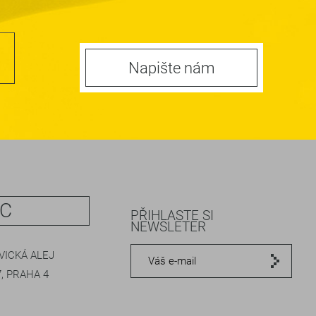
Napište nám
IC
PŘIHLASTE SI
NEWSLETER
ICKÁ ALEJ
, PRAHA 4