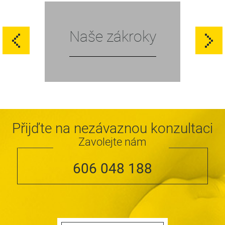
Naše zákroky
Přijďte na nezávaznou konzultaci
Zavolejte nám
606 048 188