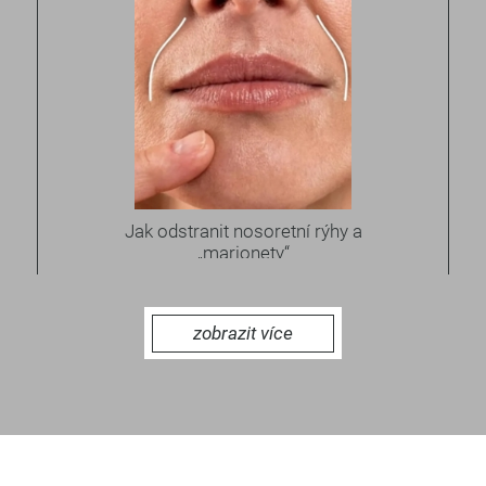
Jak odstranit nosoretní rýhy a
„marionety“
zobrazit více