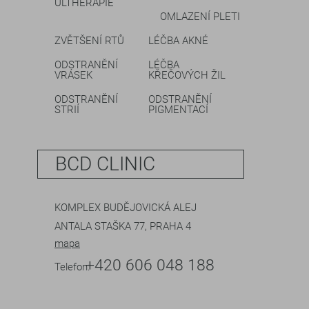
ULTHERAPIE
OMLAZENÍ PLETI
ZVĚTŠENÍ RTŮ
LÉČBA AKNÉ
ODSTRANĚNÍ
LÉČBA
VRÁSEK
KŘEČOVÝCH ŽIL
ODSTRANĚNÍ
ODSTRANĚNÍ
STRIÍ
PIGMENTACÍ
BCD CLINIC
KOMPLEX BUDĚJOVICKÁ ALEJ
ANTALA STAŠKA 77, PRAHA 4
mapa
+420 606 048 188
Telefon: