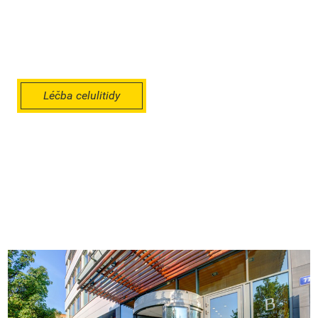
Technologie Z Shape, EM Slim a jejich
kombinace pomáhají redukovat
celulitidu a formovat postavu.
Léčba celulitidy