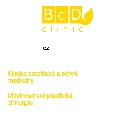
606 048 188
CZ
Klinika estetické a cévní
medicíny
Miniinvazivní plastická
chirurgie
Moderní péče o vaše tělo
CELULITIDA POD KONTROLOU