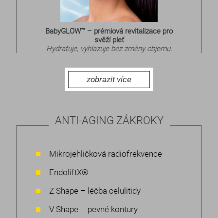
BabyGLOW™ – prémiová revitalizace pro
svěží pleť
Hydratuje, vyhlazuje bez změny objemu.
zobrazit více
ANTI-AGING ZÁKROKY
Mikrojehličková radiofrekvence
EndoliftX®
Z Shape – léčba celulitidy
V Shape – pevné kontury