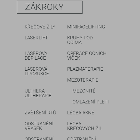
ZÁKROKY
KŘEČOVÉ ŽÍLY
MINIFACELIFTING
LASERLIFT
KRUHY POD
OČIMA
LASEROVÁ
OPERACE OČNÍCH
DEPILACE
VÍČEK
LASEROVÁ
PLAZMATERAPIE
LIPOSUKCE
MEZOTERAPIE
ULTHERA,
MEZONITĚ
ULTHERAPIE
OMLAZENÍ PLETI
ZVĚTŠENÍ RTŮ
LÉČBA AKNÉ
ODSTRANĚNÍ
LÉČBA
VRÁSEK
KŘEČOVÝCH ŽIL
ODSTRANĚNÍ
ODSTRANĚNÍ