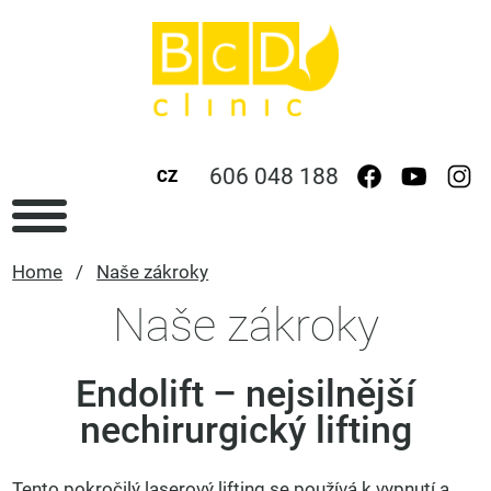
606 048 188
CZ
Home
/
Naše zákroky
Naše zákroky
Endolift – nejsilnější
nechirurgický lifting
Tento pokročilý laserový lifting se používá k vypnutí a