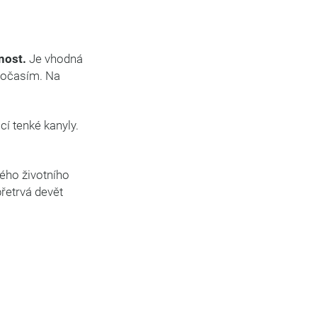
nost.
Je vhodná
 počasím. Na
í tenké kanyly.
ného životního
řetrvá devět