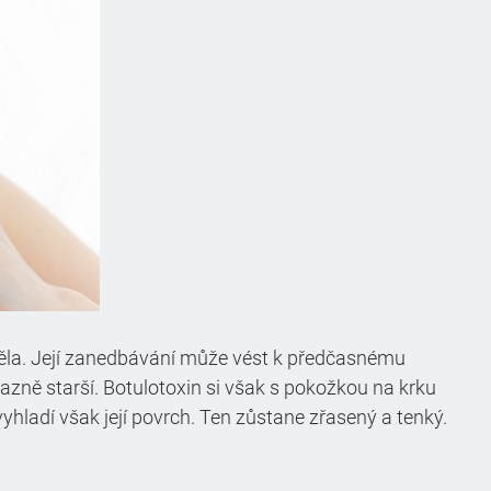
 těla. Její zanedbávání může vést k předčasnému
razně starší. Botulotoxin si však s pokožkou na krku
vyhladí však její povrch. Ten zůstane zřasený a tenký.