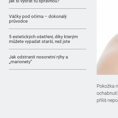
jak si vybrat tu správnou?
Váčky pod očima – dokonalý
průvodce
5 estetických ošetření, díky kterým
můžete vypadat starší, než jste
Jak odstranit nosoretní rýhy a
„marionety“
Pokožka na
ochabnutí 
příliš ne