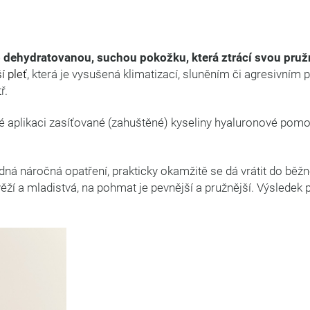
 dehydratovanou, suchou pokožku, která ztrácí svou pruž
í pleť
, která je vysušená klimatizací, sluněním či agresivním
ř.
 aplikaci zasíťované (zahuštěné) kyseliny hyaluronové pomoc
ná náročná opatření, prakticky okamžitě se dá vrátit do běž
ží a mladistvá, na pohmat je pevnější a pružnější. Výsledek p