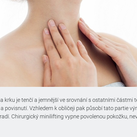
 krku je tenčí a jemnější ve srovnání s ostatními částmi
a povisnutí. Vzhledem k obličeji pak působí tato partie vý
poradí. Chirurgický minilifting vypne povolenou pokožku, ne