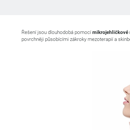
Řešení jsou dlouhodobá pomocí
mikrojehličkové 
povrchněji působícími zákroky mezoterapií a skinboos