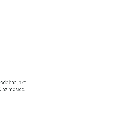
podobně jako
ů až měsíce.