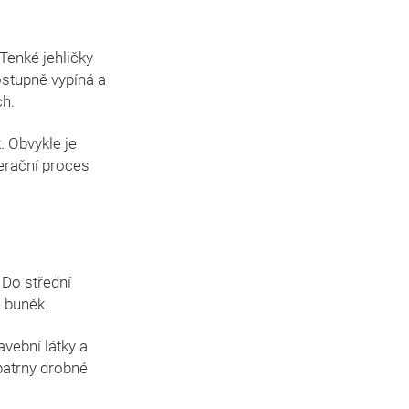
enké jehličky
ostupně vypíná a
ch.
. Obvykle je
nerační proces
Do střední
 buněk.
vební látky a
patrny drobné