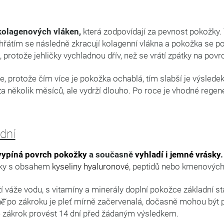
 kolagenových vláken,
která zodpovídají za pevnost pokožky. T
rohřátím se následně zkracují kolagenní vlákna a pokožka se p
̌, protože jehličky vychladnou dřív, než se vrátí zpátky na povr
ýše, protože čím více je pokožka ochablá, tím slabší je výsledek
ný za několik měsíců, ale vydrží dlouho. Po roce je vhodné rege
 dní
vypíná povrch pokožky
a současně
vyhladí i jemné vrásky
.
avky s obsahem
kyseliny hyaluronové
, peptidů nebo kmenových
váže vodu, s vitamíny a minerály doplní pokožce základní sta
ě̌ po zákroku je pleť mírně začervenalá, dočasně mohou být 
ré zákrok provést 14 dní před žádaným výsledkem.