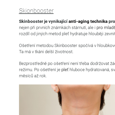
Skionbooster
Skinbooster je vynikající
anti-aging technika
pro
nejen při prvních známkách stárnutí, ale i
pro mladš
rozdíl od jiných metod pleť hydratuje hlouběji zevnit
Ošetření metodou Skinbooster spočívá v hloubkové
Ta má v tkáni delší životnost.
Bezprostředně po ošetření není třeba dodržovat žád
režimu. Po ošetření je
pleť
hluboce hydratovaná, svě
měsíců až rok.