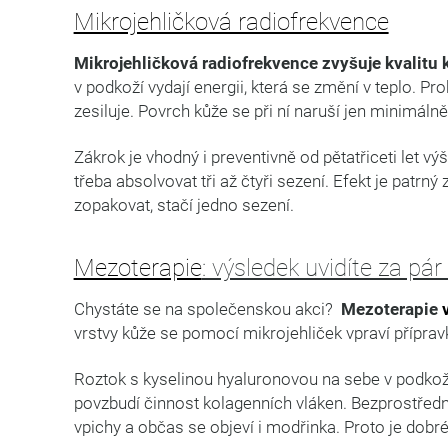
Mikrojehličková radiofrekvence
Mikrojehličková radiofrekvence zvyšuje kvalitu
v podkoží vydají energii, která se změní v teplo. P
zesiluje. Povrch kůže se při ní naruší jen minimálne
Zákrok je vhodný i preventivně od pětatřiceti let v
třeba absolvovat tři až čtyři sezení. Efekt je patr
zopakovat, stačí jedno sezení.
Mezoterapie
: výsledek uvidíte za pár
Chystáte se na společenskou akci?
Mezoterapie
vrstvy kůže se pomocí mikrojehliček vpraví přípr
Roztok s kyselinou hyaluronovou na sebe v podkoží 
povzbudí činnost kolagenních vláken. Bezprostředn
vpichy a občas se objeví i modřinka. Proto je dob