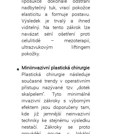
liposukce dokonale odstraní
nadbytečný tuk, vrací pokožce
elasticitu a formuje postavu.
Výsledek je trvalý a ihned
viditelný. Na tento zákrok lze
navázat sérií ošetření proti
celulitidě – mezoterapií,
ultrazvukovým liftingem
pokožky.
Miniinvazivní plastická chirurgie
Plastická chirurgie následuje
současné trendy v operativním
přístupu nazývané tzv. „dotek
skalpelem“. Tyto minimálně
invazivní zákroky s výborným
efektem jsou doporučeny tam,
kde již jemnější neinvazivní
techniky ke stejnému výsledku
nestačí. Zákroky se proto
provádějí pouze v lokální