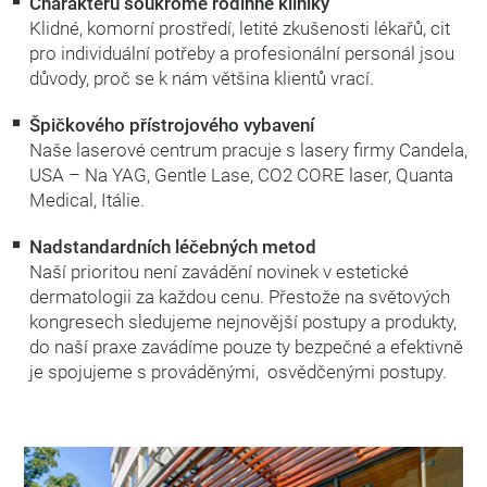
Charakteru soukromé rodinné kliniky
Klidné, komorní prostředí, letité zkušenosti lékařů, cit
pro individuální potřeby a profesionální personál jsou
důvody, proč se k nám většina klientů vrací.
Špičkového přístrojového vybavení
Naše laserové centrum pracuje s lasery firmy Candela,
USA – Na YAG, Gentle Lase, CO2 CORE laser, Quanta
Medical, Itálie.
Nadstandardních léčebných metod
Naší prioritou není zavádění novinek v estetické
dermatologii za každou cenu. Přestože na světových
kongresech sledujeme nejnovější postupy a produkty,
do naší praxe zavádíme pouze ty bezpečné a efektivně
je spojujeme s prováděnými, osvědčenými postupy.