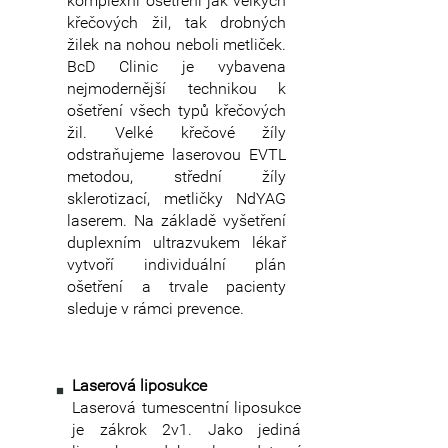
komplexní ošetření jak velkých
křečových žil, tak drobných
žilek na nohou neboli metliček.
BcD Clinic je vybavena
nejmodernější technikou k
ošetření všech typů křečových
žil. Velké křečové žíly
odstraňujeme laserovou EVTL
metodou, střední žíly
sklerotizací, metličky NdYAG
laserem. Na základě vyšetření
duplexním ultrazvukem lékař
vytvoří individuální plán
ošetření a trvale pacienty
sleduje v rámci prevence.
Laserová liposukce
Laserová tumescentní liposukce
je zákrok 2v1. Jako jediná