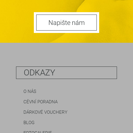
Napište nám
ODKAZY
O NÁS
CÉVNÍ PORADNA
DÁRKOVÉ VOUCHERY
BLOG