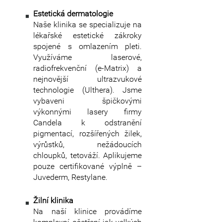
Estetická dermatologie
Naše klinika se specializuje na
lékařské estetické zákroky
spojené s omlazením pleti.
Využíváme laserové,
radiofrekvenční (e-Matrix) a
nejnovější ultrazvukové
technologie (Ulthera). Jsme
vybaveni špičkovými
výkonnými lasery firmy
Candela k odstranění
pigmentací, rozšířených žilek,
výrůstků, nežádoucích
chloupků, tetováží. Aplikujeme
pouze certifikované výplně –
Juvederm, Restylane.
Žilní klinika
Na naší klinice provádíme