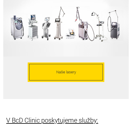
Naše lasery
V BcD Clinic poskytujeme služby: