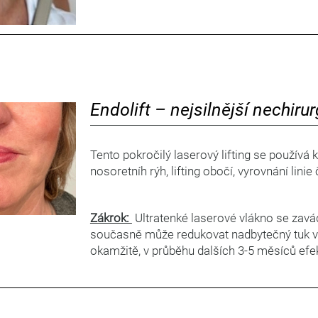
Endolift – nejsilnější nechirur
Tento pokročilý laserový lifting se používá 
nosoretníh rýh, lifting obočí, vyrovnání lini
Zákrok:
Ultratenké laserové vlákno se zavád
současně může redukovat nadbytečný tuk v m
okamžitě, v průběhu dalších 3-5 měsíců efek