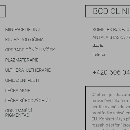
BCD CLIN
MINIFACELIFTING
KOMPLEX BUDĚJOV
ANTALA STAŠKA 77
KRUHY POD OČIMA
mapa
OPERACE OČNÍCH VÍČEK
Telefon:
PLAZMATERAPIE
ULTHERA, ULTHERAPIE
+420 606 0
OMLAZENÍ PLETI
LÉČBA AKNÉ
Ošetření je zdravot
LÉČBA KŘEČOVÝCH ŽIL
prováděný lékařem.
certifikované zdrav
ODSTRANĚNÍ
prostředky schválen
PIGMENTACÍ
EU. Konkrétní typ př
rozsah ošetření jso