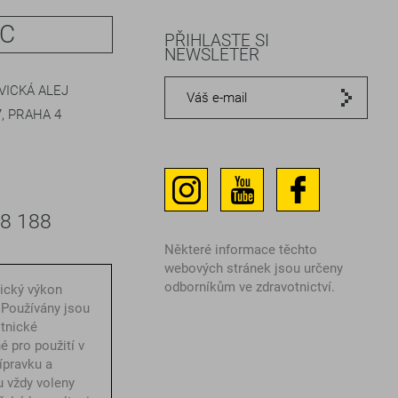
IC
PŘIHLASTE SI
NEWSLETER
ICKÁ ALEJ
, PRAHA 4
48 188
Některé informace těchto
webových stránek jsou určeny
odborníkům ve zdravotnictví.
nický výkon
 Používány jsou
otnické
é pro použití v
ípravku a
u vždy voleny