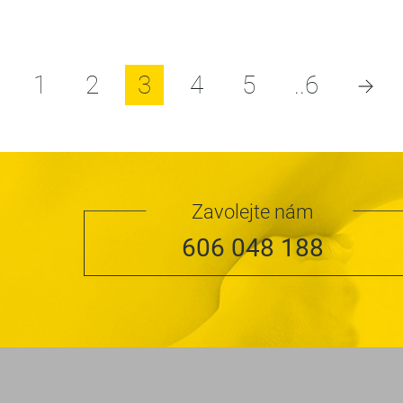
1
2
3
4
5
..6
Zavolejte nám
606 048 188