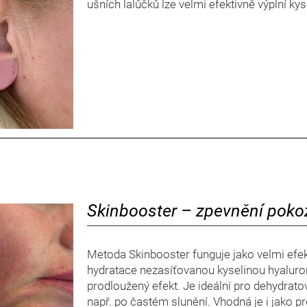
ušních lalůčků lze velmi efektivně výplní ky
Skinbooster – zpevnění poko
Metoda Skinbooster funguje jako velmi efek
hydratace nezasíťovanou kyselinou hyaluro
prodloužený efekt. Je ideální pro dehydrato
např. po častém slunění. Vhodná je i jako p