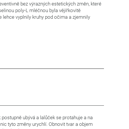
preventivně bez výrazných estetických změn, které
selinou poly-L mléčnou byla vějířkovitě
 lehce vyplnily kruhy pod očima a zjemnily
k postupně ubývá a lalůček se protahuje a na
nic tyto změny urychlí. Obnovit tvar a objem