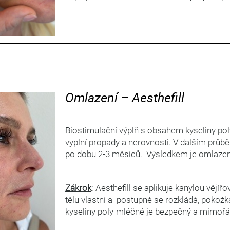
Omlazení – Aesthefill
Biostimulační výplň s obsahem kyseliny po
vyplní propady a nerovnosti. V dalším průbě
po dobu 2-3 měsíců. Výsledkem je omlazený
Zákrok
: Aesthefill se aplikuje kanylou vějířo
tělu vlastní a postupně se rozkládá, pokožk
kyseliny poly-mléčné je bezpečný a mimořád