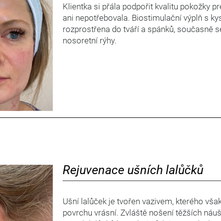
Klientka si přála podpořit kvalitu pokožky 
ani nepotřebovala. Biostimulační výplň s ky
rozprostřena do tváří a spánků, současně se
nosoretní rýhy.
Rejuvenace ušních lalůčků
Ušní lalůček je tvořen vazivem, kterého vša
povrchu vrásní. Zvláště nošení těžších náuš