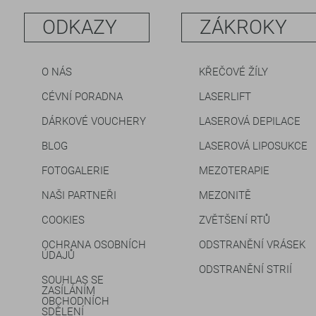
ODKAZY
ZÁKROKY
O NÁS
KŘEČOVÉ ŽÍLY
CÉVNÍ PORADNA
LASERLIFT
DÁRKOVÉ VOUCHERY
LASEROVÁ DEPILACE
BLOG
LASEROVÁ LIPOSUKCE
FOTOGALERIE
MEZOTERAPIE
NAŠI PARTNEŘI
MEZONITĚ
COOKIES
ZVĚTŠENÍ RTŮ
OCHRANA OSOBNÍCH
ODSTRANĚNÍ VRÁSEK
ÚDAJŮ
ODSTRANĚNÍ STRIÍ
SOUHLAS SE
ZASÍLÁNÍM
OBCHODNÍCH
SDĚLENÍ