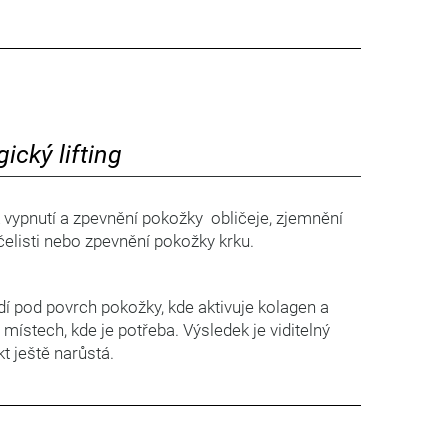
gický lifting
k vypnutí a zpevnění pokožky obličeje, zjemnění
e čelisti nebo zpevnění pokožky krku.
í pod povrch pokožky, kde aktivuje kolagen a
ístech, kde je potřeba. Výsledek je viditelný
t ještě narůstá.