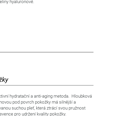
seliny hyaluronové.
žky
tivní hydratační a anti-aging metoda. Hloubková
novou pod povrch pokožky má silnější a
vanou suchou pleť, která ztrácí svou pružnost
revence pro udržení kvality pokožky.