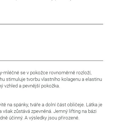
ly-mléčné se v pokožce rovnoměrně rozloží,
hu stimuluje tvorbu vlastního kolagenu a elastinu
 vzhled a pevnější pokožka.
vitě na spánky, tváře a dolní část obličeje. Látka je
a však zůstává zpevněná. Jemný lifting na bázi
ně účinný. A výsledky jsou přirozené.