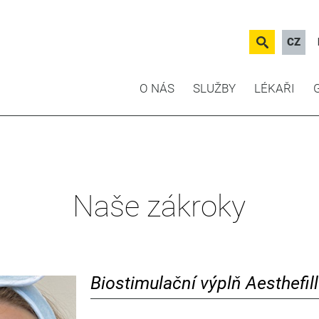
CZ
O NÁS
SLUŽBY
LÉKAŘI
Naše zákroky
Biostimulační výplň Aesthefill