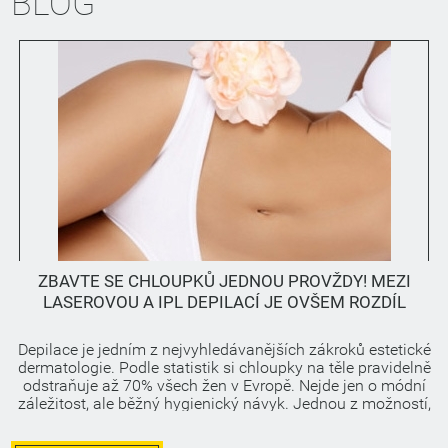
BLOG
ZBAVTE SE CHLOUPKŮ JEDNOU PROVŽDY! MEZI
LASEROVOU A IPL DEPILACÍ JE OVŠEM ROZDÍL
Depilace je jedním z nejvyhledávanějších zákroků estetické
dermatologie. Podle statistik si chloupky na těle pravidelně
odstraňuje až 70% všech žen v Evropě. Nejde jen o módní
záležitost, ale běžný hygienický návyk. Jednou z možností,
jak se zbavit nežádoucího ochlupení, je laserová
epilace.Depilace je jedním z nejvyhledávanějších zákroků