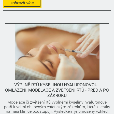
estetické dermatologie. Podle statistik si chloupky na těle
zobrazit více
pravidelně odstraňuje až 70% ...
VÝPLNĚ RTŮ KYSELINOU HYALURONOVOU -
OMLAZENÍ, MODELACE A ZVĚTŠENÍ RTŮ - PŘED A PO
ZÁKROKU
Modelace či zvětšení rtů výplněmi kyseliny hyaluronové
patří k velmi oblíbeným estetickým zákrokům, které klientky
na naší klinice podstupují. Výsledkem je přirozený vzhled,