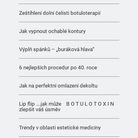
Zeštíhlení dolní čelisti botuloterapií
Jak vypnout ochablé kontury
Výplň spánků – „buráková hlava“
6 nejlepších procedur po 40. roce
Jak na perfektní omlazení dekoltu
Lip flip ….jak může B O T U L O T O X I N
zlepšit váš úsměv
Trendy v oblasti estetické medicíny