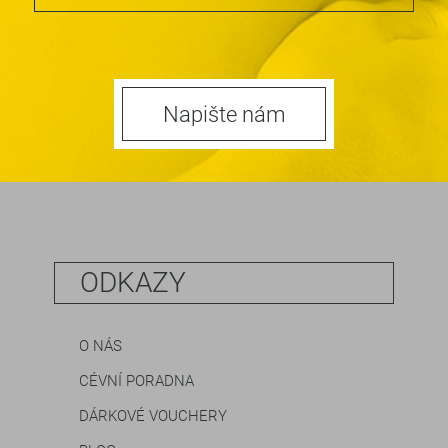
Napište nám
ODKAZY
O NÁS
CÉVNÍ PORADNA
DÁRKOVÉ VOUCHERY