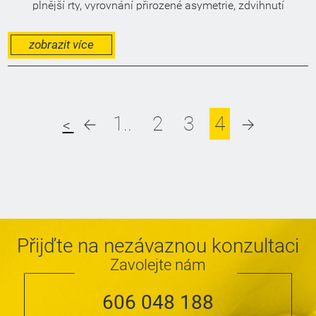
plnější rty, vyrovnání přirozené asymetrie, zdvihnutí
povislých ústních koutků či decentní zvětšení rtů.
Prohlédněte si proměny našich spokojených zákaznic před a
po.
zobrazit více
1..
2
3
4
<
Přijďte na nezávaznou konzultaci
Zavolejte nám
606 048 188